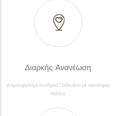
Διαρκής
Ανανέωση
Δημιουργούμε συνέχεια Collection με καινούρια
σχέδια.